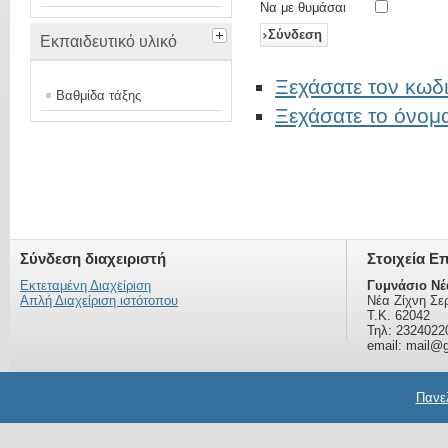
Να με θυμάσαι
Σύνδεση
Εκπαιδευτικό υλικό
Ξεχάσατε τον κωδι
Βαθμίδα τάξης
Ξεχάσατε το όνομ
Σύνδεση διαχειριστή
Στοιχεία Ε
Εκτεταμένη Διαχείριση
Γυμνάσιο Νέ
Απλή Διαχείριση ιστότοπου
Νέα Ζίχνη Σε
Τ.Κ. 62042
Τηλ: 2324022
email: mail@g
Πανελ